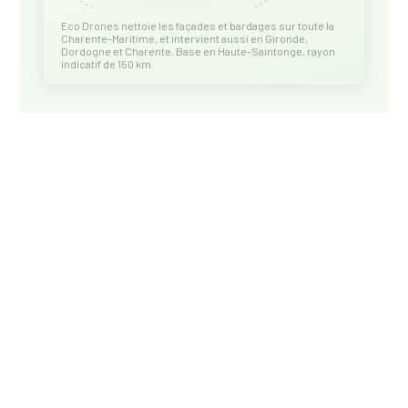
Eco Drones nettoie les façades et bardages sur toute la
Charente-Maritime, et intervient aussi en Gironde,
Dordogne et Charente. Base en Haute-Saintonge, rayon
indicatif de 150 km.
AUSSI : DÉMOUSSAGE DE
TOITURE EN CHARENTE-
MARITIME
Mousses, lichens et noircissement sur votre
toiture ? Découvrez notre nettoyage et
démoussage de toiture par drone dans le 17.
DÉMOUSSAGE DE TOITURE 17 →