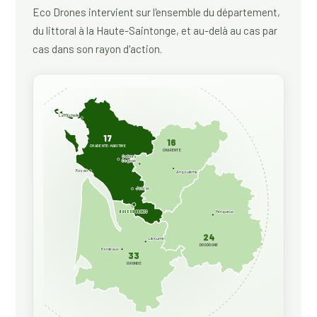
Eco Drones intervient sur l'ensemble du département,
du littoral à la Haute-Saintonge, et au-delà au cas par
cas dans son rayon d'action.
La Rochelle
17
16
CHARENTE-MARITIME
CHARENTE
Saintes
Cognac
Royan
Angoulême
Jonzac
Périgueux
BASE ECO DRONES
24
Libourne
DORDOGNE
Bordeaux
33
GIRONDE