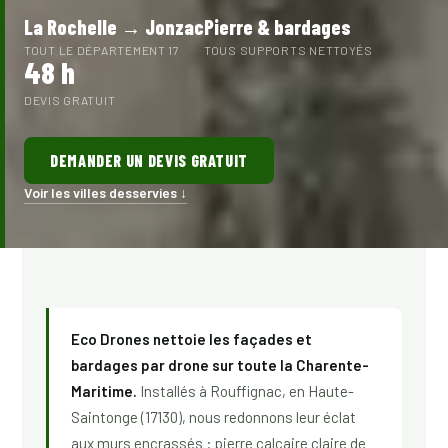
La Rochelle → Jonzac
Pierre & bardages
TOUT LE DÉPARTEMENT 17
TOUS SUPPORTS NETTOYÉS
48 h
DEVIS GRATUIT
DEMANDER UN DEVIS GRATUIT
Voir les villes desservies ↓
Eco Drones nettoie les façades et
bardages par drone sur toute la Charente-
Maritime.
Installés à Rouffignac, en Haute-
Saintonge (17130), nous redonnons leur éclat
aux murs encrassés : pierre calcaire claire de