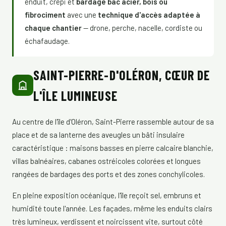
enduit, crépi et
bardage bac acier, bois ou
fibrociment
avec une
technique d'accès adaptée à
chaque chantier
— drone, perche, nacelle, cordiste ou
échafaudage.
SAINT-PIERRE-D'OLÉRON, CŒUR DE
L'ÎLE LUMINEUSE
Au centre de l'île d'Oléron, Saint-Pierre rassemble autour de sa
place et de sa lanterne des aveugles un bâti insulaire
caractéristique : maisons basses en pierre calcaire blanchie,
villas balnéaires, cabanes ostréicoles colorées et longues
rangées de bardages des ports et des zones conchylicoles.
En pleine exposition océanique, l'île reçoit sel, embruns et
humidité toute l'année. Les façades, même les enduits clairs
très lumineux, verdissent et noircissent vite, surtout côté