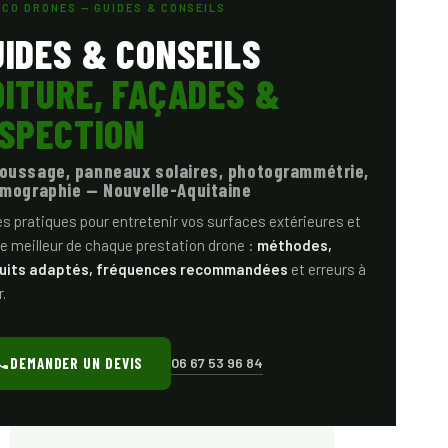
ECO DRONES — GUIDES & CONSEILS
UIDES & CONSEILS
OITURE, FAÇADES &
NSPECTION
oussage, panneaux solaires, photogrammétrie,
mographie — Nouvelle-Aquitaine
s pratiques pour entretenir vos surfaces extérieures et
 le meilleur de chaque prestation drone :
méthodes,
uits adaptés, fréquences recommandées
et erreurs à
r.
DEMANDER UN DEVIS
06 67 53 96 84