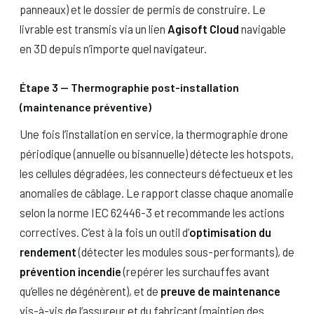
panneaux) et le dossier de permis de construire. Le
livrable est transmis via un lien
Agisoft Cloud
navigable
en 3D depuis n’importe quel navigateur.
Étape 3 — Thermographie post-installation
(maintenance préventive)
Une fois l’installation en service, la thermographie drone
périodique (annuelle ou bisannuelle) détecte les hotspots,
les cellules dégradées, les connecteurs défectueux et les
anomalies de câblage. Le rapport classe chaque anomalie
selon la norme IEC 62446-3 et recommande les actions
correctives. C’est à la fois un outil d’
optimisation du
rendement
(détecter les modules sous-performants), de
prévention incendie
(repérer les surchauffes avant
qu’elles ne dégénèrent), et de
preuve de maintenance
vis-à-vis de l’assureur et du fabricant (maintien des