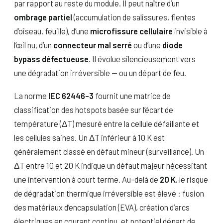
par rapport au reste du module. Il peut naître d’un
ombrage partiel
(accumulation de salissures, fientes
d’oiseau, feuille), d’une
microfissure cellulaire
invisible à
l’œil nu, d’un
connecteur mal serré
ou d’une
diode
bypass défectueuse
. Il évolue silencieusement vers
une dégradation irréversible — ou un départ de feu.
La norme
IEC 62446-3
fournit une matrice de
classification des hotspots basée sur l’écart de
température (ΔT) mesuré entre la cellule défaillante et
les cellules saines. Un ΔT inférieur à 10 K est
généralement classé en défaut mineur (surveillance). Un
ΔT entre 10 et 20 K indique un défaut majeur nécessitant
une intervention à court terme. Au-delà de
20 K
, le risque
de dégradation thermique irréversible est élevé : fusion
des matériaux d’encapsulation (EVA), création d’arcs
électriques en courant continu, et potentiel départ de