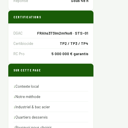
Réponse
Sous 48 h
CERTIFICATIONS
DGAC
FRAhs373lm2mfkx6 · STS-01
Certibiocide
TP2 / TP3 / TP4
RC Pro
5 000 000 € garantis
SUR CETTE PAGE
↓
Contexte local
↓
Notre méthode
↓
Industriel & bac acier
↓
Quartiers desservis
↓
Pourquoi nous choisir