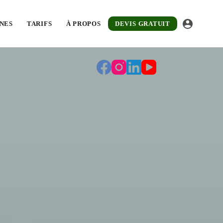
ée à chaque chantier. Devis gratuit sous 48
NES
TARIFS
À PROPOS
DEVIS GRATUIT