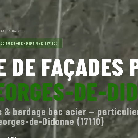
nne — Façades
EORGES-DE-DIDONNE (17110)
 DE FAÇADES 
EORGES-DE-DI
s & bardage bac acier — particulie
eorges-de-Didonne (17110)