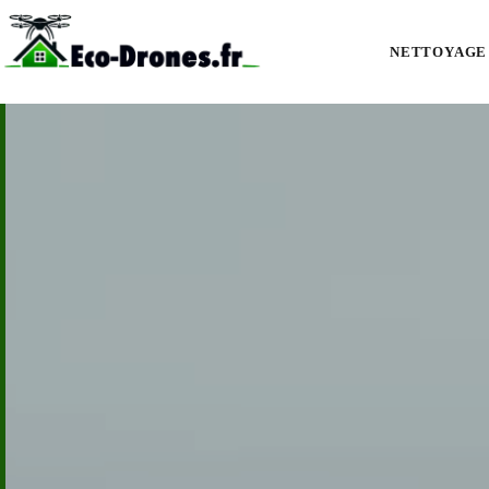
Nettoyage de façades et bardages par drone à Saint-Georges-de-Didonne :
heures.
NETTOYAGE