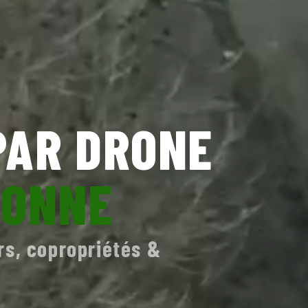
PAR DRONE
DONNE
rs, copropriétés &