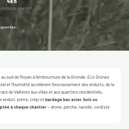
48 h
CIER
DEVIS GRATUIT
équentes ↓
 au sud de Royan à l'embouchure de la Gironde, Eco Drones
le sel et l'humidité accélèrent l'encrassement des enduits, de la
are de Vallières aux villas et aux quartiers résidentiels,
 enduit, pierre, crépi et
bardage bac acier, bois ou
ptée à chaque chantier
— drone, perche, nacelle, cordiste