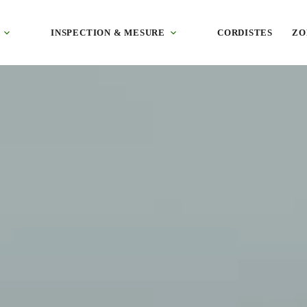
 villas balnéaires, enduit, pierre et bardage bac acier, technique adapt
INSPECTION & MESURE
CORDISTES
ZO