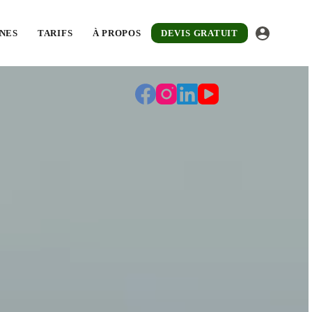
tuit sous 48 heures.
NES
TARIFS
À PROPOS
DEVIS GRATUIT