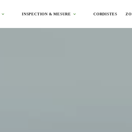
uit et bardage bac acier, technique adaptée à chaque chantier. Devis gra
INSPECTION & MESURE
CORDISTES
ZO