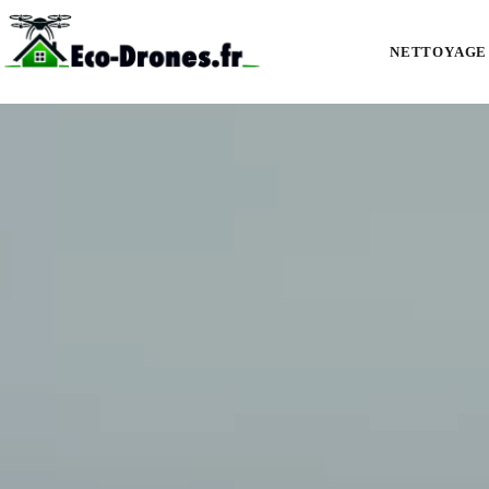
Nettoyage de façades et bardages par drone à Fontcouverte : pierre, end
NETTOYAGE