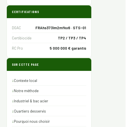
CERTIFICATIONS
DGAC
FRAhs373lm2mfkx6 · STS-01
Certibiocide
TP2 / TP3 / TP4
RC Pro
5 000 000 € garantis
SUR CETTE PAGE
↓
Contexte local
↓
Notre méthode
↓
Industriel & bac acier
↓
Quartiers desservis
↓
Pourquoi nous choisir