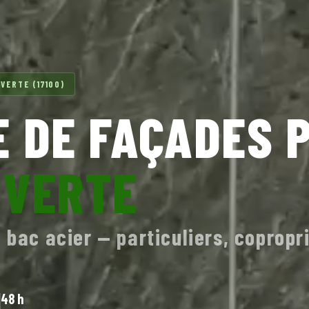
VERTE (17100)
 DE FAÇADES 
UVERTE
 bac acier — particuliers, copropr
48 h