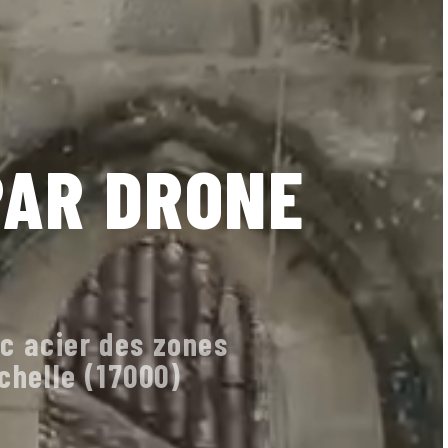
PAR DRONE
c acier des zones
ochelle (17000)