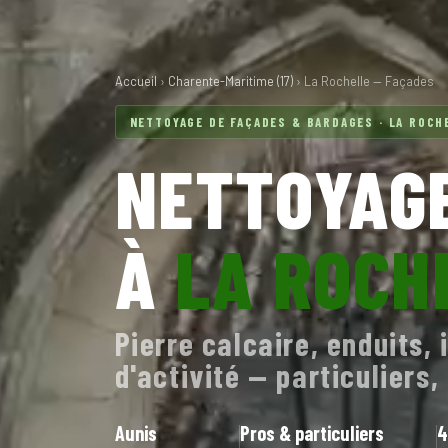
Accueil
›
Charente-Maritime (17)
› La Rochelle — Façades
NETTOYAGE DE FAÇADES & BARDAGES · LA ROCHE
NETTOYAGE
À
LA ROCH
Pierre calcaire, enduits
d'activité — particuliers
Aunis
Pros & particuliers
4