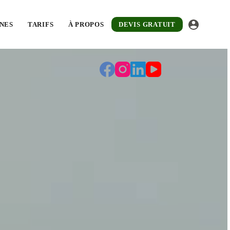
ier. Devis gratuit sous 48 heures.
NES
TARIFS
À PROPOS
DEVIS GRATUIT