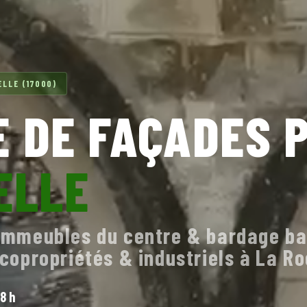
LLE (17000)
 DE FAÇADES 
ELLE
, immeubles du centre & bardage ba
, copropriétés & industriels à La R
8 h