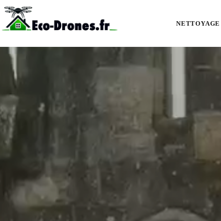
Nettoyage de façades et bardages par drone à La Rochelle : pierre calcai
NETTOYAGE