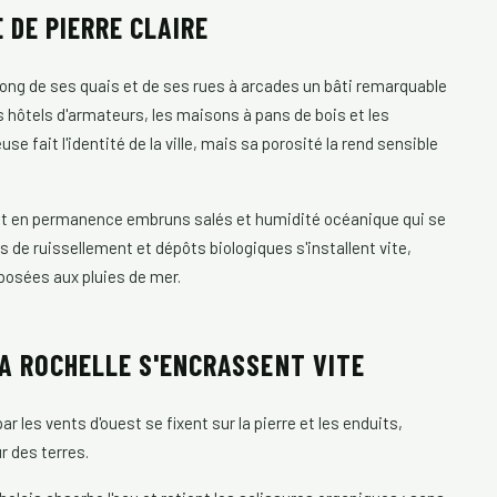
 DE PIERRE CLAIRE
e long de ses quais et de ses rues à arcades un bâti remarquable
les hôtels d'armateurs, les maisons à pans de bois et les
 fait l'identité de la ville, mais sa porosité la rend sensible
eçoit en permanence embruns salés et humidité océanique qui se
s de ruissellement et dépôts biologiques s'installent vite,
xposées aux pluies de mer.
LA ROCHELLE S'ENCRASSENT VITE
par les vents d'ouest se fixent sur la pierre et les enduits,
ur des terres.