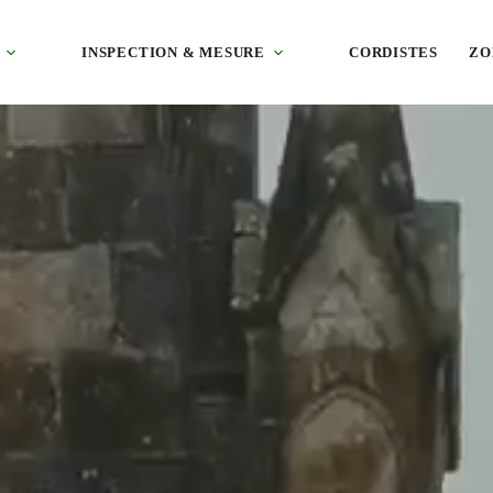
re, enduit, crépi et bardage bac acier, technique adaptée à chaque chant
INSPECTION & MESURE
CORDISTES
ZO