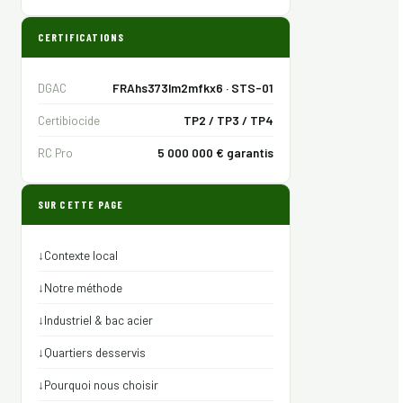
CERTIFICATIONS
DGAC
FRAhs373lm2mfkx6 · STS-01
Certibiocide
TP2 / TP3 / TP4
RC Pro
5 000 000 € garantis
SUR CETTE PAGE
↓
Contexte local
↓
Notre méthode
↓
Industriel & bac acier
↓
Quartiers desservis
↓
Pourquoi nous choisir