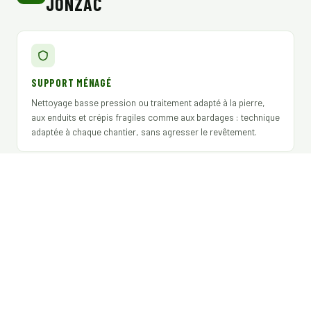
JONZAC
SUPPORT MÉNAGÉ
Nettoyage basse pression ou traitement adapté à la pierre,
aux enduits et crépis fragiles comme aux bardages : technique
adaptée à chaque chantier, sans agresser le revêtement.
EXPLOITANT DÉCLARÉ DGAC
Télépilote certifié, assurance RC professionnelle, produits
biocides Certibiocide TP2 / TP3 / TP4 conformes pour syndics,
gestionnaires et assureurs.