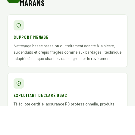
MARANS
SUPPORT MÉNAGÉ
Nettoyage basse pression ou traitement adapté à la pierre,
aux enduits et crépis fragiles comme aux bardages : technique
adaptée à chaque chantier, sans agresser le revêtement.
EXPLOITANT DÉCLARÉ DGAC
Télépilote certifié, assurance RC professionnelle, produits
biocides Certibiocide TP2 / TP3 / TP4 conformes pour syndics,
gestionnaires et assureurs.