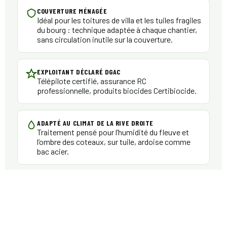
COUVERTURE MÉNAGÉE
Idéal pour les toitures de villa et les tuiles fragiles
du bourg : technique adaptée à chaque chantier,
sans circulation inutile sur la couverture.
EXPLOITANT DÉCLARÉ DGAC
Télépilote certifié, assurance RC
professionnelle, produits biocides Certibiocide.
ADAPTÉ AU CLIMAT DE LA RIVE DROITE
Traitement pensé pour l’humidité du fleuve et
l’ombre des coteaux, sur tuile, ardoise comme
bac acier.
DEVIS SOUS 48 HEURES
Réponse rapide et intervention sur tout Carbon-
Blanc et la rive droite.