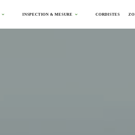
 des coteaux, cités résidentielles et bâti du bourg, sur la rive droite 
INSPECTION & MESURE
CORDISTES
ZO