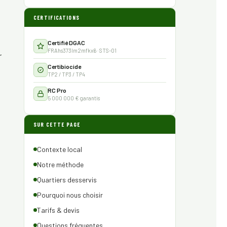
CERTIFICATIONS
Certifié DGAC
FRAhs373lm2mfkx6 · STS-01
r
Certibiocide
TP2 / TP3 / TP4
RC Pro
5 000 000 € garantis
SUR CETTE PAGE
Contexte local
Notre méthode
Quartiers desservis
Pourquoi nous choisir
Tarifs & devis
Questions fréquentes