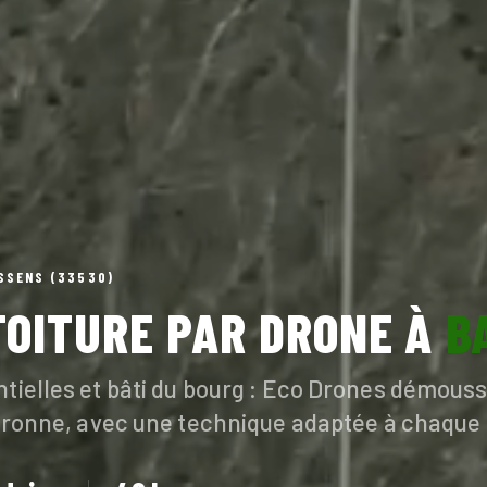
SSENS (33530)
TOITURE PAR DRONE À
B
tielles et bâti du bourg : Eco Drones démousse
 Garonne, avec une technique adaptée à chaque