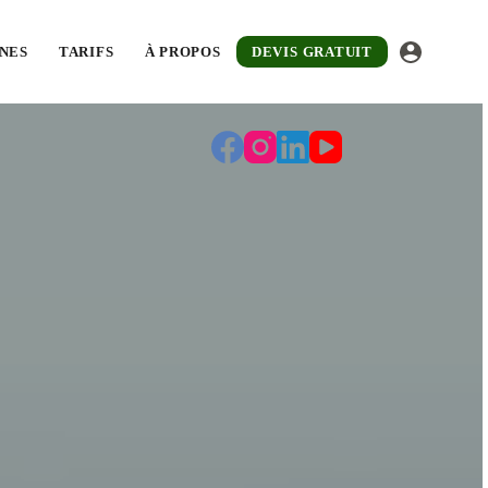
de la Garonne. Devis gratuit sous 48 h.
NES
TARIFS
À PROPOS
DEVIS GRATUIT