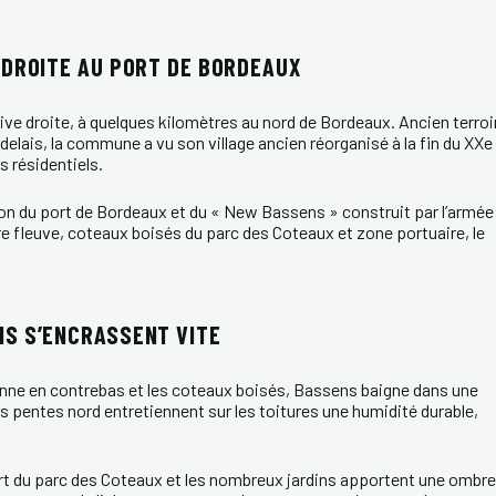
 DROITE AU PORT DE BORDEAUX
ve droite, à quelques kilomètres au nord de Bordeaux. Ancien terroi
lais, la commune a vu son village ancien réorganisé à la fin du XXe
s résidentiels.
ion du port de Bordeaux et du « New Bassens » construit par l’armée
e fleuve, coteaux boisés du parc des Coteaux et zone portuaire, le
NS S’ENCRASSENT VITE
onne en contrebas et les coteaux boisés, Bassens baigne dans une
 pentes nord entretiennent sur les toitures une humidité durable,
ert du parc des Coteaux et les nombreux jardins apportent une ombre