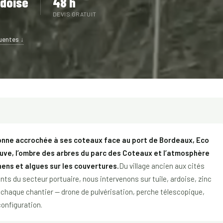
rdoise
48 h
DEVIS GRATUIT
uentes ↓
ronne accrochée à ses coteaux face au port de Bordeaux, Eco
fleuve, l’ombre des arbres du parc des Coteaux et l’atmosphère
ens et algues sur les couvertures.
Du village ancien aux cités
ts du secteur portuaire, nous intervenons sur tuile, ardoise, zinc
 chaque chantier — drone de pulvérisation, perche télescopique,
configuration.