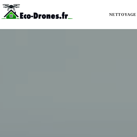
Démoussage et nettoyage de toiture par drone à Bassens (33530) : maisons
NETTOYAGE