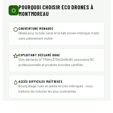
POURQUOI CHOISIR ECO DRONES À
MONTMOREAU
COUVERTURE MÉNAGÉE
Idéale pour la tuile canal et le bâti ancien imbriqué, traité
sans piétinement inutile.
EXPLOITANT DÉCLARÉ DGAC
Vols déclarés (n° FRAhs373lm2mfkx6), assurance RC
professionnelle et produits biocides certifiés.
ACCÈS DIFFICILES MAÎTRISÉS
Bourg étagé, rues en pente et toits imbriqués : nous
traitons les toitures les plus contraintes.
DEVIS SOUS 48 HEURES
Une réponse claire, détaillée et gratuite, transmise sous