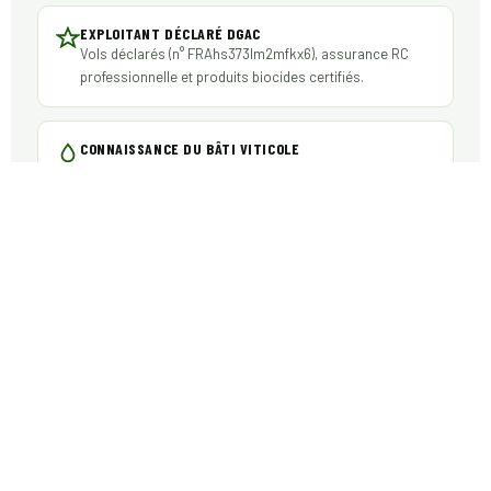
EXPLOITANT DÉCLARÉ DGAC
Vols déclarés (n° FRAhs373lm2mfkx6), assurance RC
professionnelle et produits biocides certifiés.
CONNAISSANCE DU BÂTI VITICOLE
Habitués aux logis en pierre, chais et distilleries de la
Petite Champagne.
DEVIS SOUS 48 HEURES
Une réponse claire, détaillée et gratuite, transmise sous
48 heures.
LES TOITURES DE BAIGNES :
MATÉRIAUX ET DÉSORDRES
La tuile canal en terre cuite, emblématique du sud-ouest,