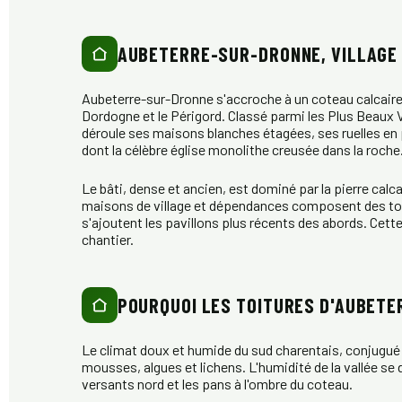
AUBETERRE-SUR-DRONNE, VILLAGE 
Aubeterre-sur-Dronne s'accroche à un coteau calcaire d
Dordogne et le Périgord. Classé parmi les Plus Beaux 
déroule ses maisons blanches étagées, ses ruelles en
dont la célèbre église monolithe creusée dans la roche
Le bâti, dense et ancien, est dominé par la pierre calca
maisons de village et dépendances composent des toit
s'ajoutent les pavillons plus récents des abords. Cett
chantier.
POURQUOI LES TOITURES D'AUBETE
Le climat doux et humide du sud charentais, conjugué 
mousses, algues et lichens. L'humidité de la vallée se d
versants nord et les pans à l'ombre du coteau.