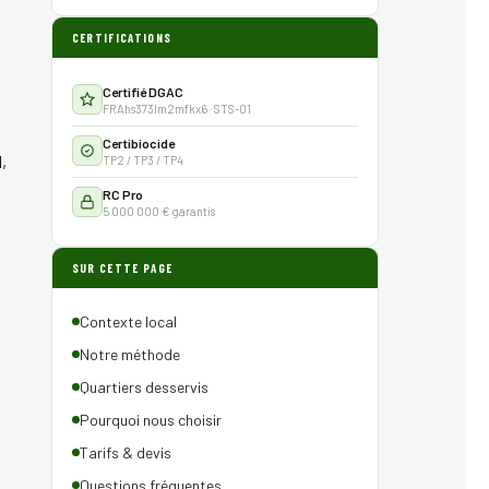
CERTIFICATIONS
Certifié DGAC
FRAhs373lm2mfkx6 · STS-01
Certibiocide
,
TP2 / TP3 / TP4
RC Pro
5 000 000 € garantis
SUR CETTE PAGE
Contexte local
Notre méthode
Quartiers desservis
Pourquoi nous choisir
Tarifs & devis
Questions fréquentes