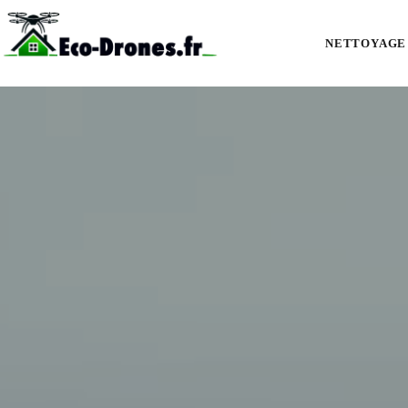
Démoussage et nettoyage de toiture par drone à Aubeterre-sur-Dronne (16
NETTOYAGE