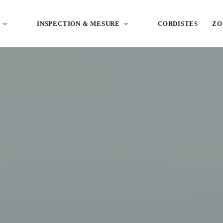
390), village de falaise du sud de la Charente. Tuile canal et pierre. D
INSPECTION & MESURE
CORDISTES
ZO