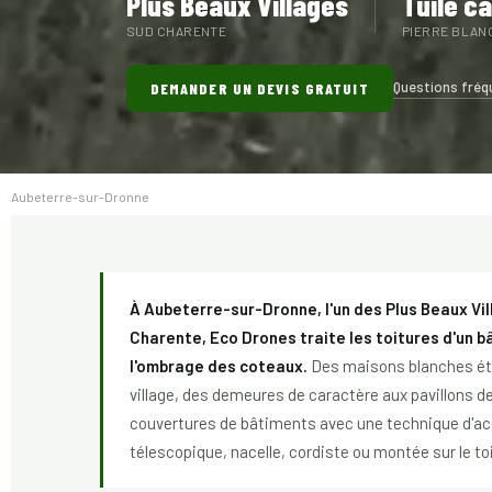
Plus Beaux Villages
Tuile c
SUD CHARENTE
PIERRE BLAN
Questions fréq
DEMANDER UN DEVIS GRATUIT
Aubeterre-sur-Dronne
À Aubeterre-sur-Dronne, l'un des Plus Beaux Vil
Charente, Eco Drones traite les toitures d'un bâ
l'ombrage des coteaux.
Des maisons blanches étag
village, des demeures de caractère aux pavillons de
couvertures de bâtiments avec une technique d'ac
télescopique, nacelle, cordiste ou montée sur le toi