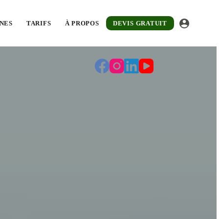
evis gratuit sous 48 h.
NES
TARIFS
À PROPOS
DEVIS GRATUIT