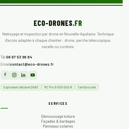
ECO-DRONES
.FR
Nettoyage et inspection par drone en Nouvelle-Aquitaine. Technique
d'accès adaptée à chaque chantier : drone, perche télescopique,
nacelle ou cordiste.
Tél.
06 67 53 96 84
Email
contact@eco-drones.fr
Exploitant déclaré DGAC
RC Pro 5 000 000 €
Certibiocide
SERVICES
Démoussage toiture
Façades & bardages
Panneaux solaires