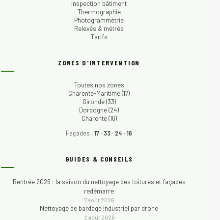
Inspection bâtiment
Thermographie
Photogrammétrie
Relevés & métrés
Tarifs
ZONES D'INTERVENTION
Toutes nos zones
Charente-Maritime (17)
Gironde (33)
Dordogne (24)
Charente (16)
Façades :
17
·
33
·
24
·
16
GUIDES & CONSEILS
Rentrée 2026 : la saison du nettoyage des toitures et façades
redémarre
7 août 2026
Nettoyage de bardage industriel par drone
2 août 2026