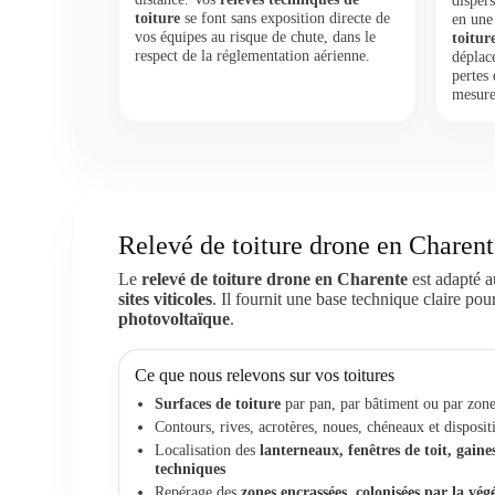
disper
toiture
se font sans exposition directe de
en une
vos équipes au risque de chute, dans le
toitur
respect de la réglementation aérienne.
déplace
pertes 
mesure
Relevé de toiture drone en Charente
Le
relevé de toiture drone en Charente
est adapté a
sites viticoles
. Il fournit une base technique claire po
photovoltaïque
.
Ce que nous relevons sur vos toitures
Surfaces de toiture
par pan, par bâtiment ou par zone
Contours, rives, acrotères, noues, chéneaux et disposit
Localisation des
lanterneaux, fenêtres de toit, gaine
techniques
Repérage des
zones encrassées, colonisées par la vé