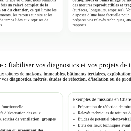
sés. Grâce au drone, nous réalisons
orthophotos et plans image
perme
 fois un
relevé complet de la
des mesures
reproductibles et tra
e ou du chantier
, ce qui limite les
(surfaces, longueurs, emprises). Vo
ments, les retours sur site et les
disposez d’une base factuelle pour
de temps liées aux reprises de
préparer vos relevés techniques, aud
s.
rapports.
 : fiabiliser vos diagnostics et vos projets de 
ux toitures de
maisons, immeubles, bâtiments tertiaires, exploitations
ur vos
diagnostics, métrés, études de réfection, d’isolation ou de pro
Exemples de missions en Chare
 fonctionnelle
Préparation de réfection de to
ifs d’évacuation des eaux
Relevés techniques de toitures 
s, sorties de ventilation, groupes
Études de potentiel
photovolta
États des lieux techniques avan
gétation ou présentant des