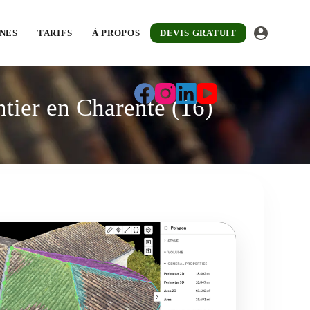
NES
TARIFS
À PROPOS
DEVIS GRATUIT
ntier en Charente (16)