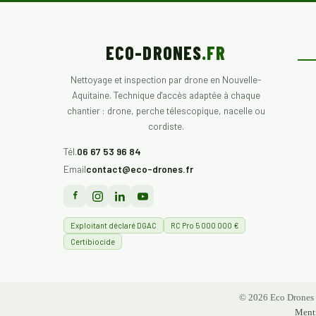
ECO-DRONES
.FR
Nettoyage et inspection par drone en Nouvelle-
Aquitaine. Technique d'accès adaptée à chaque
chantier : drone, perche télescopique, nacelle ou
cordiste.
Tél.
06 67 53 96 84
Email
contact@eco-drones.fr
Exploitant déclaré DGAC
RC Pro 5 000 000 €
Certibiocide
© 2026 Eco Drones
Menti