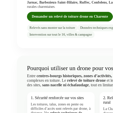
Jarnac, Barbezieux-Saint-Hilaire, Ruffec, Confolens, 
rurales charentaises.
Demander un relevé de toiture drone en Charente
Relevés sans monter sur la toiture
Données techniques exp
Intervention sur tout le 16, villes & campagne
Pourquoi utiliser un drone pour vos
Entre
centres-bourgs historiques, zones d’activités,
complexes en toiture. Le
relevé de toiture drone
et l
des sites,
sans nacelle ni échafaudage
, tout en limita
1. Sécurité renforcée sur vos sites
2. Re
rural
Les toitures, talus, zones en pente ou
difficiles d’accès sont relevés par drone, à
La Cha
distance. Vos
relevés techniques de