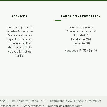
SERVICES
ZONES D'INTERVENTION
Démoussage toiture
Toutes nos zones
Façades & bardages
Charente-Maritime (17)
Panneaux solaires
Gironde (33)
Inspection bâtiment
Dordogne (24)
Thermographie
Charente (16)
Photogrammétrie
Façades :
17
·
33
·
24
·
16
Relevés & métrés
Tarifs
 SASU — RCS Saintes 989 581 772 — Exploitant DGAC FRAhs373lm2mfkx6
ons légales
CGV & services
Politique de confidentialité
•
•