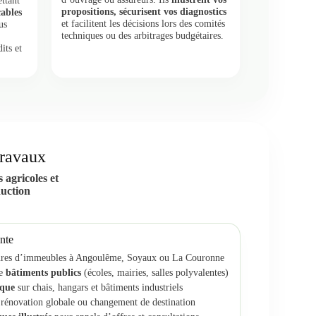
ttant
propositions, sécurisent vos diagnostics
çables
et facilitent les décisions lors des comités
us
techniques ou des arbitrages budgétaires.
its et
travaux
 agricoles et
duction
nte
itures d’immeubles à Angoulême, Soyaux ou La Couronne
de
bâtiments publics
(écoles, mairies, salles polyvalentes)
ïque
sur chais, hangars et bâtiments industriels
t rénovation globale ou changement de destination