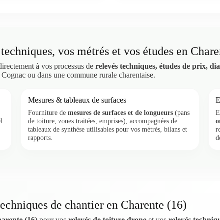
 techniques, vos métrés et vos études en Chare
 directement à vos processus de
relevés techniques, études de prix, dia
 Cognac ou dans une commune rurale charentaise.
Mesures & tableaux de surfaces
E
Fourniture de
mesures de surfaces et de longueurs
(pans
E
l
de toiture, zones traitées, emprises), accompagnées de
o
tableaux de synthèse utilisables pour vos métrés, bilans et
r
rapports.
d
techniques de chantier en Charente (16)
arente (16)
pour vos
relevés de toiture drone
et vos
relevés techniq