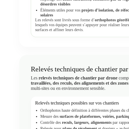
désordres visibles
Éléments utiles pour vos
projets d’isolation, de réf
solaires
Les relevés sont livrés sous forme d’
orthophotos géoréfé
lesquels vos équipes peuvent s’appuyer pour réaliser leurs
surfaces et affiner leurs devis.
Relevés techniques de chantier par
Les
relevés techniques de chantier par drone
complè
travaillées, des reculs, des alignements et des zones
multi-sites ou en environnement sensible.
Relevés techniques possibles sur vos chantiers
Orthophotos haute définition à différentes phases du c
Mesure des
surfaces de plateformes, voiries, parking
Contrôle des
reculs, largeurs, alignements
par rappor
Relevés pour
plans de récolement
et dossiers « as-bui