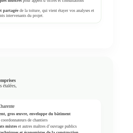
ues illustrés
pour appels d’offres et consultations
et partagée
de la toiture, qui vient étayer vos analyses et
ents intervenants du projet.
emprises
s étalées,
Charente
nt, gros œuvre, enveloppe du bâtiment
coordonnateurs de chantiers
cats mixtes
et autres maîtres d’ouvrage publics
echniques et économistes de la construction