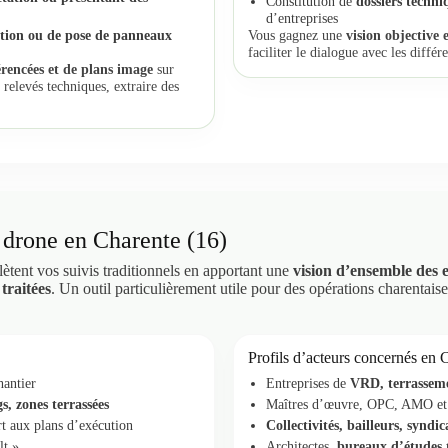
Constitution de
dossiers techniq
d’entreprises
ection ou de pose de panneaux
Vous gagnez une
vision objective 
faciliter le dialogue avec les différ
rencées et de plans image
sur
 relevés techniques, extraire des
 drone en Charente (16)
tent vos suivis traditionnels en apportant une
vision d’ensemble des 
 traitées
. Un outil particulièrement utile pour des opérations charentaise
Profils d’acteurs concernés en 
hantier
Entreprises de
VRD, terrasseme
s, zones terrassées
Maîtres d’œuvre, OPC, AMO et 
t aux plans d’exécution
Collectivités, bailleurs, syndi
lt »
Architectes,
bureaux d’études t