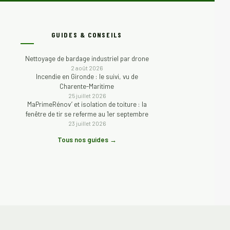
GUIDES & CONSEILS
Nettoyage de bardage industriel par drone
2 août 2026
Incendie en Gironde : le suivi, vu de
Charente-Maritime
25 juillet 2026
MaPrimeRénov’ et isolation de toiture : la
fenêtre de tir se referme au 1er septembre
23 juillet 2026
Tous nos guides →