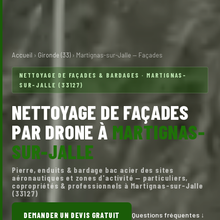
Accueil
›
Gironde (33)
› Martignas-sur-Jalle — Façades
NETTOYAGE DE FAÇADES & BARDAGES · MARTIGNAS-
SUR-JALLE (33127)
NETTOYAGE DE FAÇADES
PAR DRONE À
MARTIGNAS-
SUR-JALLE
Pierre, enduits & bardage bac acier des sites
aéronautiques et zones d'activité — particuliers,
copropriétés & professionnels à Martignas-sur-Jalle
(33127)
DEMANDER UN DEVIS GRATUIT
Questions fréquentes ↓