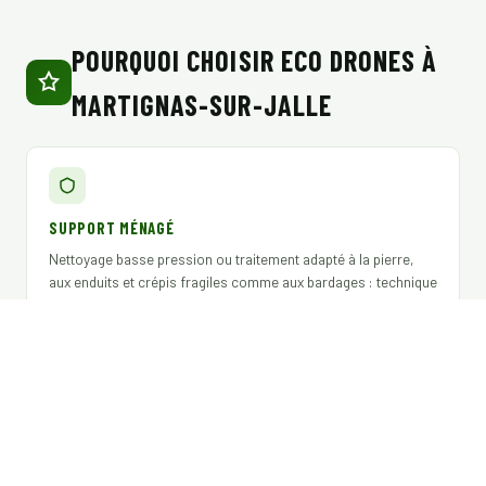
POURQUOI CHOISIR ECO DRONES À
MARTIGNAS-SUR-JALLE
SUPPORT MÉNAGÉ
Nettoyage basse pression ou traitement adapté à la pierre,
aux enduits et crépis fragiles comme aux bardages : technique
adaptée à chaque chantier, sans agresser le revêtement.
EXPLOITANT DÉCLARÉ DGAC
Télépilote certifié, assurance RC professionnelle, produits