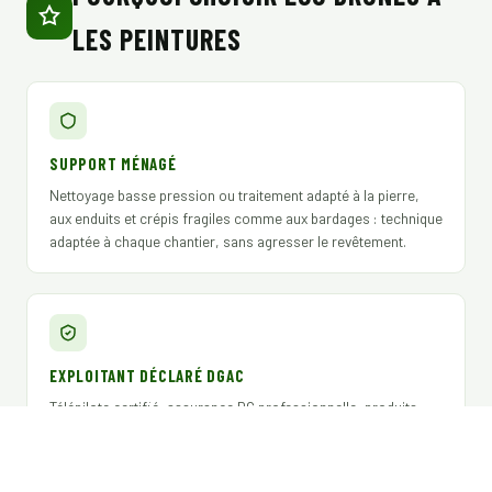
LES PEINTURES
SUPPORT MÉNAGÉ
Nettoyage basse pression ou traitement adapté à la pierre,
aux enduits et crépis fragiles comme aux bardages : technique
adaptée à chaque chantier, sans agresser le revêtement.
EXPLOITANT DÉCLARÉ DGAC
Télépilote certifié, assurance RC professionnelle, produits
biocides Certibiocide TP2 / TP3 / TP4 conformes pour syndics,
gestionnaires et assureurs.