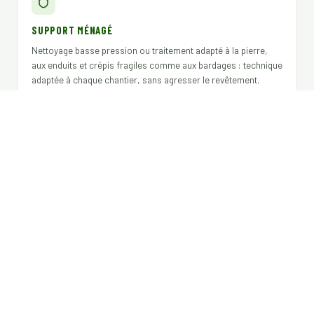
SUPPORT MÉNAGÉ
Nettoyage basse pression ou traitement adapté à la pierre,
aux enduits et crépis fragiles comme aux bardages : technique
adaptée à chaque chantier, sans agresser le revêtement.
EXPLOITANT DÉCLARÉ DGAC
Télépilote certifié, assurance RC professionnelle, produits
biocides Certibiocide TP2 / TP3 / TP4 conformes pour syndics,
gestionnaires et assureurs.
ADAPTÉ AUX GRANDS SITES TECHNIQUES