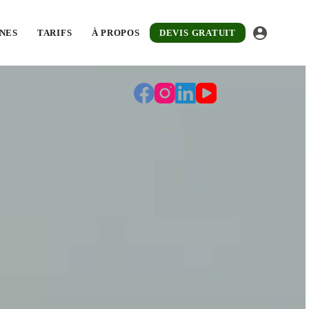
uit sous 48 heures.
NES
TARIFS
À PROPOS
DEVIS GRATUIT