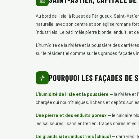
Au bord de l'Isle, à l'ouest de Périgueux, Saint-Astie
naturelle, avec son centre et son église romane fo
industriels. Le bâti mêle pierre blonde, enduit, et d
L'humidité de la rivière et la poussière des carrièr
sur le résidentiel comme sur les grandes façades in
POURQUOI LES FAÇADES DE S
L'humidité de l'Isle et la poussière —
la rivière e
chargée qui nourrit algues, lichens et dépôts sur le
Une pierre et des enduits poreux —
le calcaire bl
les salissures ; sans entretien, traces noires et voi
De grands sites industriels (chaux) —
carrières, 