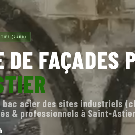
TIER (24110)
 DE FAÇADES 
STIER
 bac acier des sites industriels (c
tés & professionnels à Saint-Astie
h