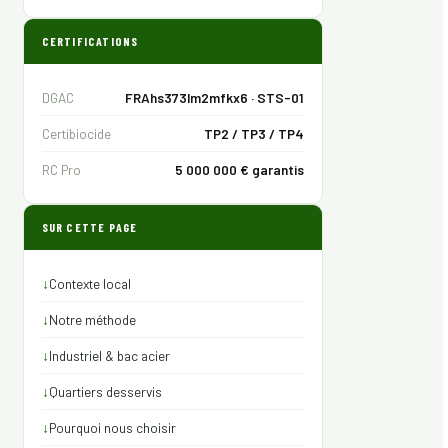
CERTIFICATIONS
DGAC
FRAhs373lm2mfkx6 · STS-01
Certibiocide
TP2 / TP3 / TP4
RC Pro
5 000 000 € garantis
SUR CETTE PAGE
↓
Contexte local
↓
Notre méthode
↓
Industriel & bac acier
↓
Quartiers desservis
↓
Pourquoi nous choisir