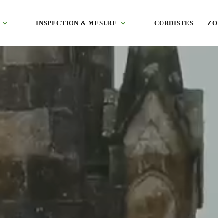
it et bardage bac acier, technique adaptée à chaque chantier. Devis grat
INSPECTION & MESURE
CORDISTES
ZO