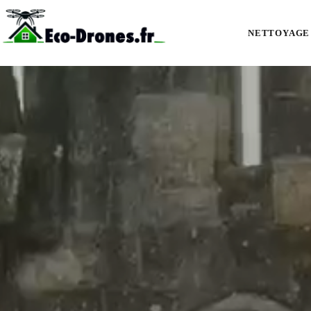
Nettoyage de façades et bardages par drone à Saint-Astier : pierre, endu
NETTOYAGE