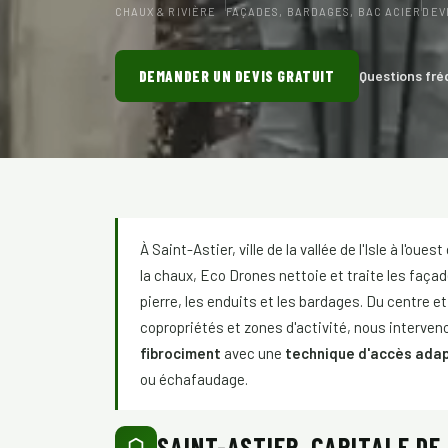
CHAUX & RIVIÈRE
FAÇADES, BARDAGES, BAC ACIER
DEV
DEMANDER UN DEVIS GRATUIT
Questions fré
À Saint-Astier, ville de la vallée de l'Isle à l'ou
la chaux, Eco Drones nettoie et traite les façade
pierre, les enduits et les bardages. Du centre et 
copropriétés et zones d'activité, nous interveno
fibrociment
avec une
technique d'accès adap
ou échafaudage.
SAINT-ASTIER, CAPITALE DE 