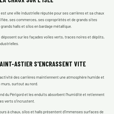
r est une ville industrielle réputée pour ses carrières et sa chaux
rtifiée, ses commerces, ses copropriétés et de grands sites
e grands halls et silos en bardage métallique.
es déposent sur les façades voiles verts, traces noires et dépôts,
dustrielles.
AINT-ASTIER S'ENCRASSENT VITE
t l'activité des carrières maintiennent une atmosphère humide et
s murs, surtout au nord.
ond du Périgord et les enduits absorbent l'humidité et retiennent
les verts s'incrustent.
fours à chaux, silos et halls présentent d'immenses surfaces de