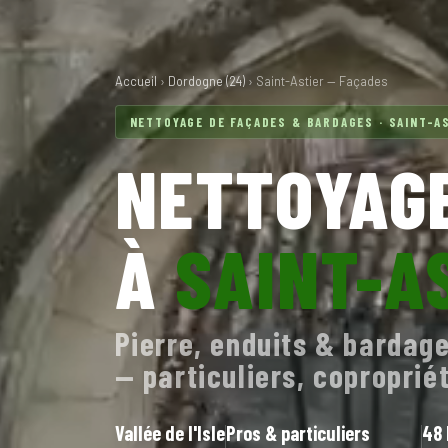
Accueil
›
Dordogne (24)
› Saint-Astier — Façades
NETTOYAGE DE FAÇADES & BARDAGES · SAINT-AS
NETTOYAGE
À
SAINT-A
Pierre, enduits & bardage
— particuliers, coproprié
Vallée de l'Isle
Pros & particuliers
48 