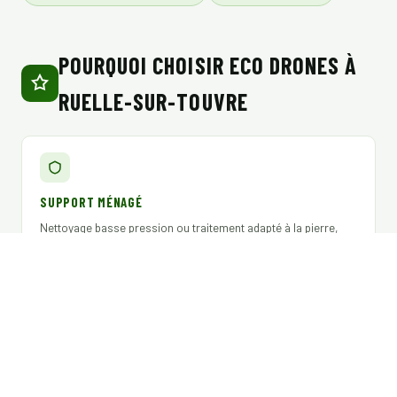
POURQUOI CHOISIR ECO DRONES À
RUELLE-SUR-TOUVRE
SUPPORT MÉNAGÉ
Nettoyage basse pression ou traitement adapté à la pierre,
aux enduits et crépis fragiles comme aux bardages : technique
adaptée à chaque chantier, sans agresser le revêtement.
EXPLOITANT DÉCLARÉ DGAC