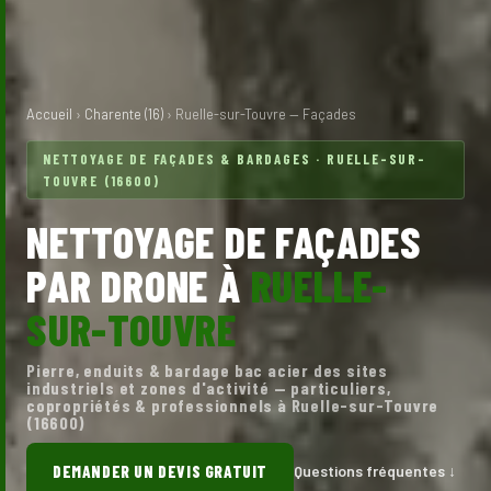
Accueil
›
Charente (16)
› Ruelle-sur-Touvre — Façades
NETTOYAGE DE FAÇADES & BARDAGES · RUELLE-SUR-
TOUVRE (16600)
NETTOYAGE DE FAÇADES
PAR DRONE À
RUELLE-
SUR-TOUVRE
Pierre, enduits & bardage bac acier des sites
industriels et zones d'activité — particuliers,
copropriétés & professionnels à Ruelle-sur-Touvre
(16600)
DEMANDER UN DEVIS GRATUIT
Questions fréquentes ↓