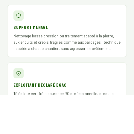
SUPPORT MÉNAGÉ
Nettoyage basse pression ou traitement adapté à la pierre,
aux enduits et crépis fragiles comme aux bardages : technique
adaptée à chaque chantier, sans agresser le revêtement.
EXPLOITANT DÉCLARÉ DGAC
Télépilote certifié, assurance RC professionnelle, produits
biocides Certibiocide TP2 / TP3 / TP4 conformes pour syndics,
gestionnaires et assureurs.