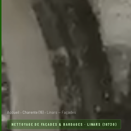
Accueil
›
Charente (16)
› Linars — Façades
NETTOYAGE DE FAÇADES & BARDAGES · LINARS (16730)