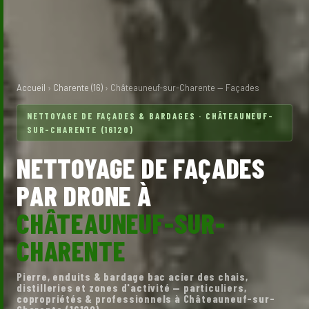
Accueil
›
Charente (16)
› Châteauneuf-sur-Charente — Façades
NETTOYAGE DE FAÇADES & BARDAGES · CHÂTEAUNEUF-
SUR-CHARENTE (16120)
NETTOYAGE DE FAÇADES
PAR DRONE À
CHÂTEAUNEUF-SUR-
CHARENTE
Pierre, enduits & bardage bac acier des chais,
distilleries et zones d'activité — particuliers,
copropriétés & professionnels à Châteauneuf-sur-