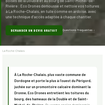
boisés de la Double et au bourg de Saint-Michel-de-
Rivière : Eco Drones démousse et nettoie vos toitures
à La Roche-Chalais, en tuile comme en ardoise, avec
une technique d’accès adaptée à chaque chantier.
Questions fréquentes ↓
DEMANDER UN DEVIS GRATUIT
La Roche-Chalais
À La Roche-Chalais, plus vaste commune de
Dordogne et porte la plus à l’ouest du Périgord,
juchée sur un promontoire calcaire dominant la
Dronne, Eco Drones entretient les toitures du
bourg, des hameaux de la Double et de Saint-
Michel-de-Rivière.
Du centre ancien dominant la