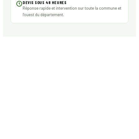
DEVIS SOUS 48 HEURES
Réponse rapide et intervention sur toute la commune et
l’ouest du département.
LES TOITURES DE LA ROCHE-CHALAIS
: MATÉRIAUX ET DÉSORDRES TRAITÉS
Le bâti de la commune réunit plusieurs couvertures,
chacune avec ses faiblesses face aux mousses et à
l’humidité.
La tuile des maisons et fermes
— terre cuite poreuse
des maisons de bourg et des fermes : elle retient
l’humidité et se couvre de mousses sur les pans
ombragés.
L’ardoise des demeures et clochers
— ardoise des
demeures, des églises et des toits pentus ; elle se pare
de lichens et de traces sombres dans les zones humides.