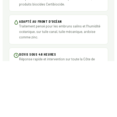
produits biocides Certibiocide.
ADAPTÉ AU FRONT D’OCÉAN
Traitement pensé pour les embruns salins et l’humidité
océanique, sur tuile canal, tuile mécanique, ardoise
comme zinc.
DEVIS SOUS 48 HEURES
Réponse rapide et intervention sur toute la Côte de
Beauté autour de Royan.
LES TOITURES DE SAINT-PALAIS-SUR-
MER : MATÉRIAUX ET DÉSORDRES
TRAITÉS
Le bâti local combine plusieurs types de couvertures,
chacune avec ses faiblesses face aux mousses et au sel.