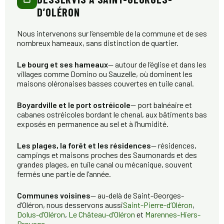
D’OLÉRON
Nous intervenons sur l’ensemble de la commune et de ses
nombreux hameaux, sans distinction de quartier.
Le bourg et ses hameaux
— autour de l’église et dans les
villages comme Domino ou Sauzelle, où dominent les
maisons oléronaises basses couvertes en tuile canal.
Boyardville et le port ostréicole
— port balnéaire et
cabanes ostréicoles bordant le chenal, aux bâtiments bas
exposés en permanence au sel et à l’humidité.
Les plages, la forêt et les résidences
— résidences,
campings et maisons proches des Saumonards et des
grandes plages, en tuile canal ou mécanique, souvent
fermés une partie de l’année.
Communes voisines
— au-delà de Saint-Georges-
d’Oléron, nous desservons aussi
Saint-Pierre-d’Oléron
,
Dolus-d’Oléron
,
Le Château-d’Oléron
et
Marennes-Hiers-
Brouage
.