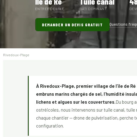
Île de Ré
Tuile canal
48
ENTRÉE DE L’ÎLE
BÂTI DOMINANT
DEV
Questions fréq
DEMANDER UN DEVIS GRATUIT
Rivedoux-Plage
À Rivedoux-Plage, premier village de l’île de Ré
embruns marins chargés de sel, l’humidité insul
lichens et algues sur les couvertures.
Du bourg a
ostréicoles, nous intervenons sur tuile canal, tui
chaque chantier — drone de pulvérisation, perche té
configuration.