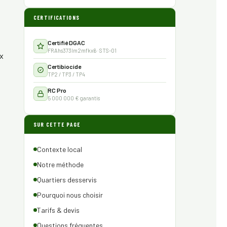
CERTIFICATIONS
Certifié DGAC
FRAhs373lm2mfkx6 · STS-01
ux
Certibiocide
TP2 / TP3 / TP4
RC Pro
5 000 000 € garantis
SUR CETTE PAGE
Contexte local
Notre méthode
Quartiers desservis
Pourquoi nous choisir
Tarifs & devis
Questions fréquentes