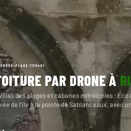
VEDOUX-PLAGE (17940)
TOITURE PAR DRONE À
R
 villas des plages et cabanes ostréicoles : Ec
trée de l’île à la pointe de Sablanceaux, avec