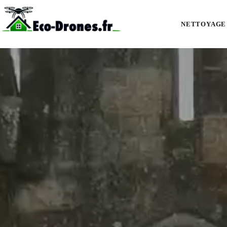
Démoussage et nettoyage de toiture par drone à Rivedoux-Plage (17940) :
NETTOYAGE