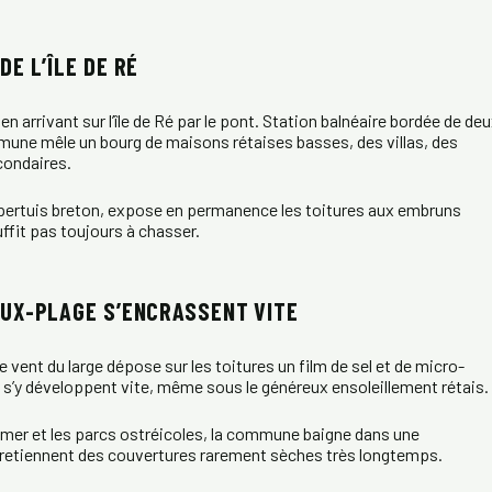
E L’ÎLE DE RÉ
en arrivant sur l’île de Ré par le pont. Station balnéaire bordée de de
mune mêle un bourg de maisons rétaises basses, des villas, des
condaires.
 le pertuis breton, expose en permanence les toitures aux embruns
uffit pas toujours à chasser.
OUX-PLAGE S’ENCRASSENT VITE
e, le vent du large dépose sur les toitures un film de sel et de micro-
s s’y développent vite, même sous le généreux ensoleillement rétais.
 mer et les parcs ostréicoles, la commune baigne dans une
retiennent des couvertures rarement sèches très longtemps.