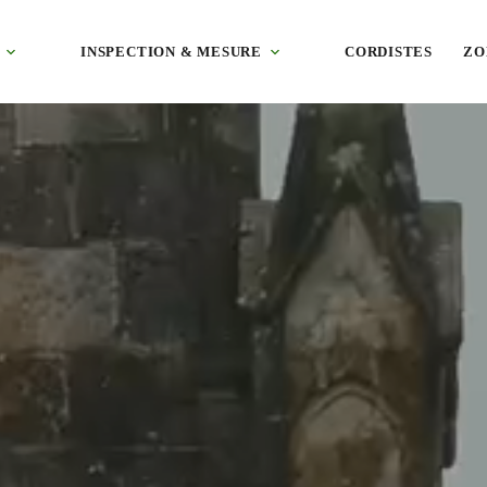
 tuile canal des maisons rétaises et villas des plages de l’île de Ré, 
INSPECTION & MESURE
CORDISTES
ZO