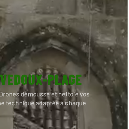
IVEDOUX-PLAGE
o Drones démousse et nettoie vos
 une technique adaptée à chaque