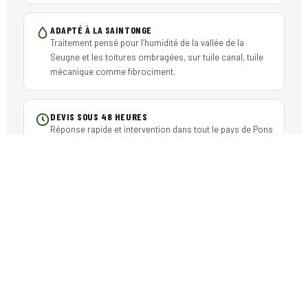
ADAPTÉ À LA SAINTONGE
Traitement pensé pour l’humidité de la vallée de la
Seugne et les toitures ombragées, sur tuile canal, tuile
mécanique comme fibrociment.
DEVIS SOUS 48 HEURES
Réponse rapide et intervention dans tout le pays de Pons
et la Saintonge.
LES TOITURES DE PONS : MATÉRIAUX
ET DÉSORDRES TRAITÉS
Le bâti pontois combine plusieurs types de couvertures,
chacune avec ses faiblesses face aux mousses et aux
lichens.
La tuile canal de Saintonge
— couverture traditionnelle