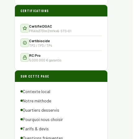
CERTIFICATIONS
Certifié DGAC
FRAhs373lm2mfkx6 · STS-01
Certibiocide
TP2 / TP3 / TP4
RC Pro
5 000 000 € garantis
SUR CETTE PAGE
Contexte local
Notre méthode
Quartiers desservis
Pourquoi nous choisir
Tarifs & devis
Questions fréquentes