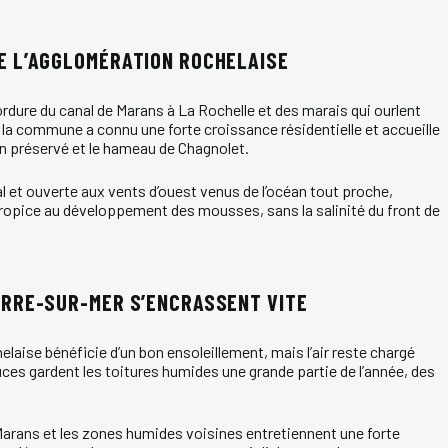
E L’AGGLOMÉRATION ROCHELAISE
ordure du canal de Marans à La Rochelle et des marais qui ourlent
, la commune a connu une forte croissance résidentielle et accueille
n préservé et le hameau de Chagnolet.
al et ouverte aux vents d’ouest venus de l’océan tout proche,
opice au développement des mousses, sans la salinité du front de
ERRE-SUR-MER S’ENCRASSENT VITE
laise bénéficie d’un bon ensoleillement, mais l’air reste chargé
uces gardent les toitures humides une grande partie de l’année, des
Marans et les zones humides voisines entretiennent une forte