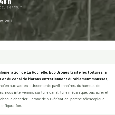
48 h
DEVIS GRATUIT
uentes ↓
lomération de La Rochelle, Eco Drones traite les toitures là
is et du canal de Marans entretiennent durablement mousses,
ncien aux vastes lotissements pavillonnaires, du hameau de
és, nous intervenons sur tuile canal, tuile mécanique, bac acier et
chaque chantier — drone de pulvérisation, perche télescopique,
configuration.