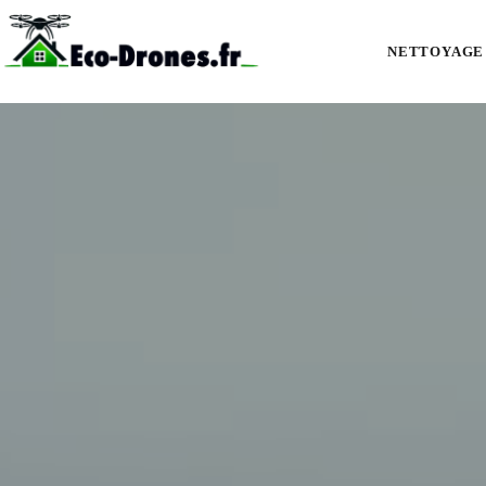
Démoussage et nettoyage de toiture par drone à Dompierre-sur-Mer (1713
NETTOYAGE