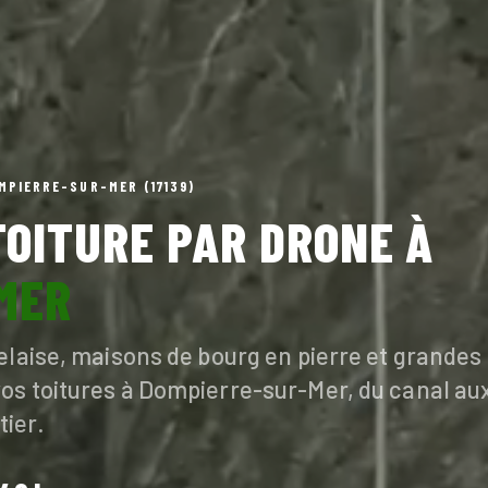
MPIERRE-SUR-MER (17139)
OITURE PAR DRONE À
MER
laise, maisons de bourg en pierre et grandes to
os toitures à Dompierre-sur-Mer, du canal au
ier.