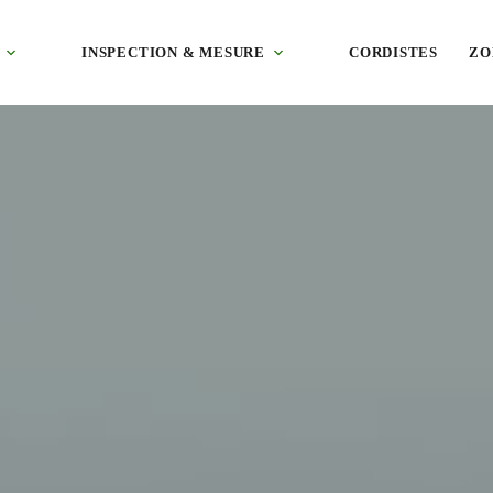
9) : pavillons de l’agglomération, bourg ancien et zone d’activités, a
INSPECTION & MESURE
CORDISTES
ZO