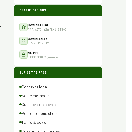
CERTIFICATIONS
t
Certifié DGAC
FRAhs373lm2mfkx6 · STS-01
Certibiocide
TP2 / TP3 / TP4
RC Pro
5 000 000 € garantis
SUR CETTE PAGE
Contexte local
Notre méthode
Quartiers desservis
Pourquoi nous choisir
Tarifs & devis
Questions fréquentes