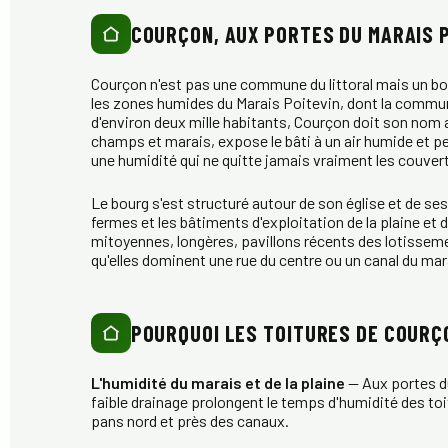
COURÇON, AUX PORTES DU MARAIS P
Courçon n'est pas une commune du littoral mais un bourg
les zones humides du Marais Poitevin, dont la commune
d'environ deux mille habitants, Courçon doit son nom a
champs et marais, expose le bâti à un air humide et p
une humidité qui ne quitte jamais vraiment les couver
Le bourg s'est structuré autour de son église et de ses
fermes et les bâtiments d'exploitation de la plaine e
mitoyennes, longères, pavillons récents des lotisseme
qu'elles dominent une rue du centre ou un canal du mar
POURQUOI LES TOITURES DE COURÇ
L'humidité du marais et de la plaine
— Aux portes du
faible drainage prolongent le temps d'humidité des toit
pans nord et près des canaux.