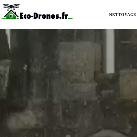
Démoussage de toiture par drone à Courçon (17170), aux portes du Marais
NETTOYAGE