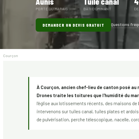
Aunis
Tuile canal
4
PORTE DU MARAIS
BÂTI DOMINANT
DE
Questions fréq
DEMANDER UN DEVIS GRATUIT
Courçon
À Courçon, ancien chef-lieu de canton posé au no
Drones traite les toitures que l'humidité du mara
l'église aux lotissements récents, des maisons de b
intervenons sur tuiles canal, tuiles plates et ard
de pulvérisation, perche télescopique, nacelle, cord