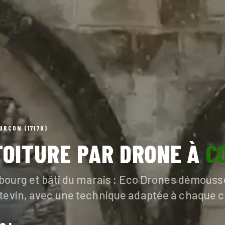
URÇON (17170)
TOITURE PAR DRONE À
C
 bourg et bâti du marais : Eco Drones démousse
tevin, avec une technique adaptée à chaque c