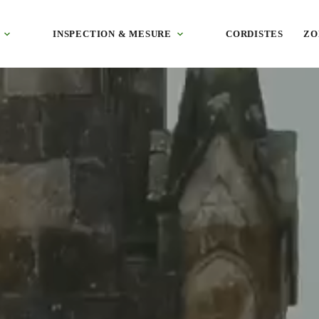
 Poitevin, au nord de l'Aunis : tuile canal et bâti du marais. Devis gr
INSPECTION & MESURE
CORDISTES
ZO