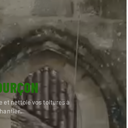
OURÇON
 et nettoie vos toitures à
hantier.