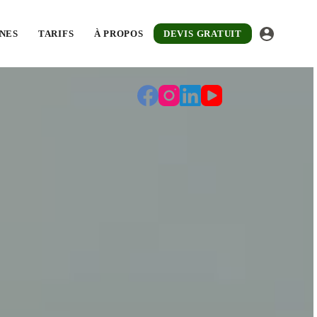
atuit sous 48 h.
NES
TARIFS
À PROPOS
DEVIS GRATUIT