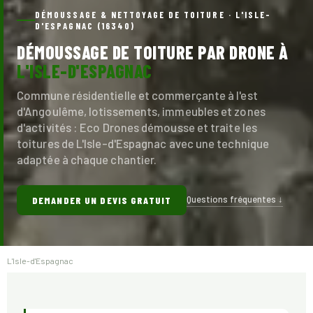
DÉMOUSSAGE & NETTOYAGE DE TOITURE · L'ISLE-
D'ESPAGNAC (16340)
DÉMOUSSAGE DE TOITURE PAR DRONE À
L'ISLE-D'ESPAGNAC
Commune résidentielle et commerçante à l'est
d'Angoulême, lotissements, immeubles et zones
d'activités : Eco Drones démousse et traite les
toitures de L'Isle-d'Espagnac avec une technique
adaptée à chaque chantier.
Questions fréquentes ↓
DEMANDER UN DEVIS GRATUIT
L'Isle-d'Espagnac