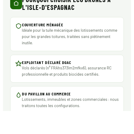
L'ISLE-D'ESPAGNAC
COUVERTURE MÉNAGÉE
Idéale pour la tuile mécanique des lotissements comme
pour les grandes toitures, traitées sans piétinement
inutile.
EXPLOITANT DÉCLARÉ DGAC
Vols déclarés (n° FRAhs373lm2mfkx6), assurance RC
professionnelle et produits biocides certifiés.
DU PAVILLON AU COMMERCE
Lotissements, immeubles et zones commerciales : nous
traitons toutes les configurations.
DEVIS SOUS 48 HEURES
Une réponse claire, détaillée et gratuite, transmise sous