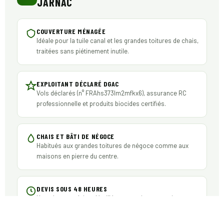
JARNAC
COUVERTURE MÉNAGÉE
Idéale pour la tuile canal et les grandes toitures de chais,
traitées sans piétinement inutile.
EXPLOITANT DÉCLARÉ DGAC
Vols déclarés (n° FRAhs373lm2mfkx6), assurance RC
professionnelle et produits biocides certifiés.
CHAIS ET BÂTI DE NÉGOCE
Habitués aux grandes toitures de négoce comme aux
maisons en pierre du centre.
DEVIS SOUS 48 HEURES
Une réponse claire, détaillée et gratuite, transmise sous
48 heures.